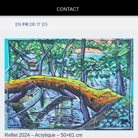
CONTACT
EN
FR
DE
IT
ES
Date
Reflet 2024 – Acrylique – 50×61 cm